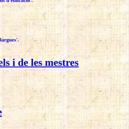
ls d'educació'.
largues'.
ls i de les mestres
e