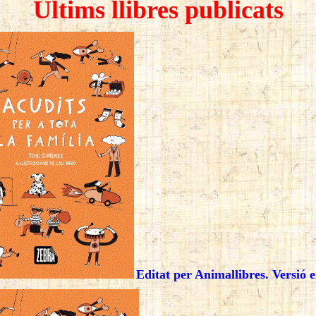
Últims llibres publicats
Editat per Animallibres
. Versió 